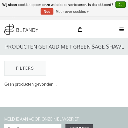
Wij slaan cookies op om onze website te verbeteren. Is dat akkoord?
Ja
Nee
Meer over cookies »
Inloggen
NL
/
DE
/
EN
PRODUCTEN GETAGD MET GREEN SAGE SHAWL
FILTERS
Geen producten gevonden!...
MELD JE AAN VOOR ONZE NIEUWSBRIEF