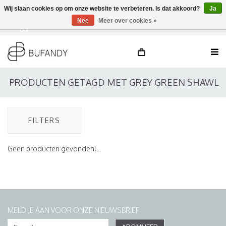
Wij slaan cookies op om onze website te verbeteren. Is dat akkoord?
Ja
Nee
Meer over cookies »
Inloggen
NL
/
DE
/
EN
PRODUCTEN GETAGD MET GREY GREEN SHAWL
FILTERS
Geen producten gevonden!...
MELD JE AAN VOOR ONZE NIEUWSBRIEF