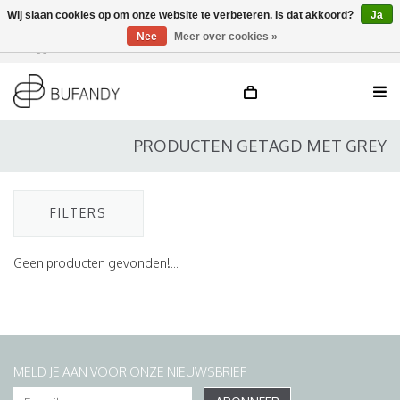
Wij slaan cookies op om onze website te verbeteren. Is dat akkoord?
Ja
Nee
Meer over cookies »
Inloggen
NL
/
DE
/
EN
PRODUCTEN GETAGD MET GREY
FILTERS
Geen producten gevonden!...
MELD JE AAN VOOR ONZE NIEUWSBRIEF