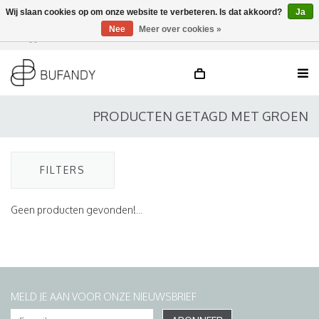
Wij slaan cookies op om onze website te verbeteren. Is dat akkoord?
Ja
Nee
Meer over cookies »
Inloggen
NL
/
DE
/
EN
PRODUCTEN GETAGD MET GROEN
FILTERS
Geen producten gevonden!...
MELD JE AAN VOOR ONZE NIEUWSBRIEF