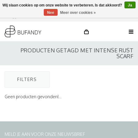
Wij slaan cookies op om onze website te verbeteren. Is dat akkoord?
Ja
Nee
Meer over cookies »
Inloggen
NL
/
DE
/
EN
PRODUCTEN GETAGD MET INTENSE RUST
SCARF
FILTERS
Geen producten gevonden!...
MELD JE AAN VOOR ONZE NIEUWSBRIEF