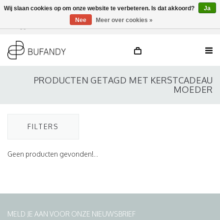
Wij slaan cookies op om onze website te verbeteren. Is dat akkoord?
Ja
Nee
Meer over cookies »
Inloggen
NL
/
DE
/
EN
PRODUCTEN GETAGD MET KERSTCADEAU
MOEDER
FILTERS
Geen producten gevonden!...
MELD JE AAN VOOR ONZE NIEUWSBRIEF