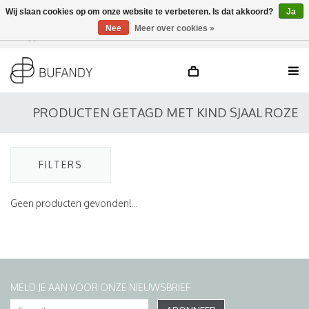
Wij slaan cookies op om onze website te verbeteren. Is dat akkoord?
Ja
Nee
Meer over cookies »
Inloggen
NL
/
DE
/
EN
PRODUCTEN GETAGD MET KIND SJAAL ROZE
FILTERS
Geen producten gevonden!...
MELD JE AAN VOOR ONZE NIEUWSBRIEF