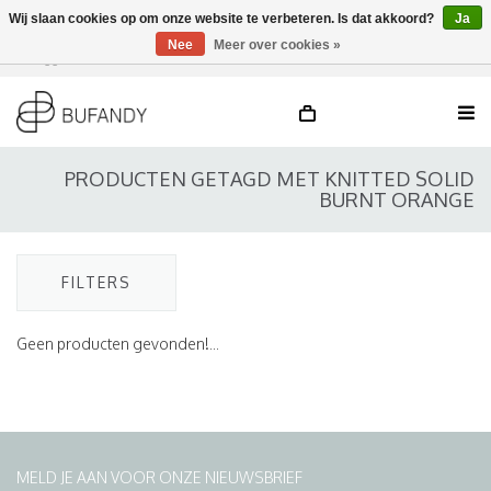
Wij slaan cookies op om onze website te verbeteren. Is dat akkoord?
Ja
Nee
Meer over cookies »
Inloggen
NL
/
DE
/
EN
PRODUCTEN GETAGD MET KNITTED SOLID
BURNT ORANGE
FILTERS
Geen producten gevonden!...
MELD JE AAN VOOR ONZE NIEUWSBRIEF