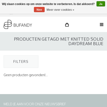
Wij slaan cookies op om onze website te verbeteren. Is dat akkoord?
Ja
Nee
Meer over cookies »
Inloggen
NL
/
DE
/
EN
PRODUCTEN GETAGD MET KNITTED SOLID
DAYDREAM BLUE
FILTERS
Geen producten gevonden!...
MELD JE AAN VOOR ONZE NIEUWSBRIEF