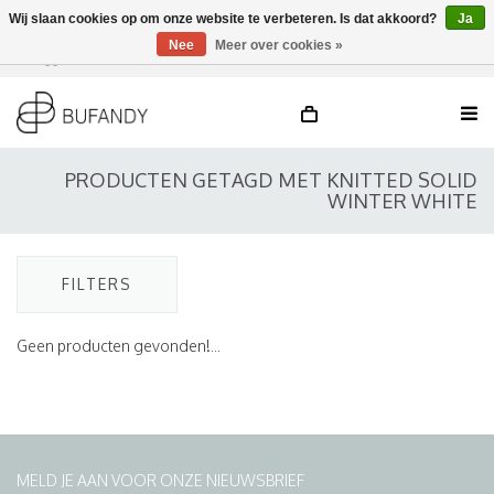
Wij slaan cookies op om onze website te verbeteren. Is dat akkoord?
Ja
Nee
Meer over cookies »
Inloggen
NL
/
DE
/
EN
PRODUCTEN GETAGD MET KNITTED SOLID
WINTER WHITE
FILTERS
Geen producten gevonden!...
MELD JE AAN VOOR ONZE NIEUWSBRIEF