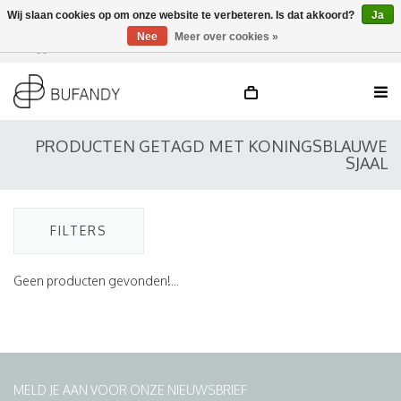
Wij slaan cookies op om onze website te verbeteren. Is dat akkoord?
Ja
Nee
Meer over cookies »
Inloggen
NL
/
DE
/
EN
PRODUCTEN GETAGD MET KONINGSBLAUWE
SJAAL
FILTERS
Geen producten gevonden!...
MELD JE AAN VOOR ONZE NIEUWSBRIEF