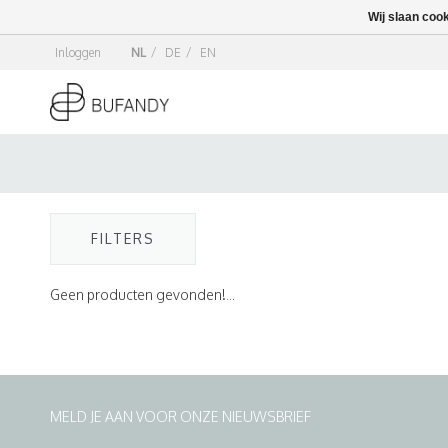
Wij slaan coo
Inloggen
NL
/
DE
/
EN
FILTERS
Geen producten gevonden!...
MELD JE AAN VOOR ONZE NIEUWSBRIEF