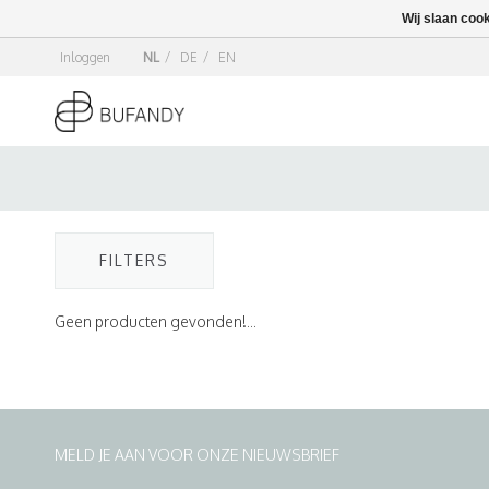
Wij slaan coo
Inloggen
NL
/
DE
/
EN
FILTERS
Geen producten gevonden!...
MELD JE AAN VOOR ONZE NIEUWSBRIEF