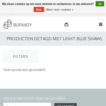
Wij slaan cookies op om onze website te verbeteren. Is dat akkoord?
Ja
Nee
Meer over cookies »
Inloggen
NL
/
DE
/
EN
PRODUCTEN GETAGD MET LIGHT BLUE SHAWL
FILTERS
Geen producten gevonden!...
MELD JE AAN VOOR ONZE NIEUWSBRIEF