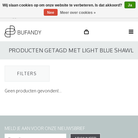
Wij slaan cookies op om onze website te verbeteren. Is dat akkoord?
Ja
Nee
Meer over cookies »
Inloggen
NL
/
DE
/
EN
PRODUCTEN GETAGD MET LIGHT BLUE SHAWL
FILTERS
Geen producten gevonden!...
MELD JE AAN VOOR ONZE NIEUWSBRIEF