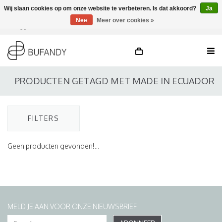
Wij slaan cookies op om onze website te verbeteren. Is dat akkoord?
Ja
Nee
Meer over cookies »
Inloggen
NL
/
DE
/
EN
PRODUCTEN GETAGD MET MADE IN ECUADOR
FILTERS
Geen producten gevonden!...
MELD JE AAN VOOR ONZE NIEUWSBRIEF