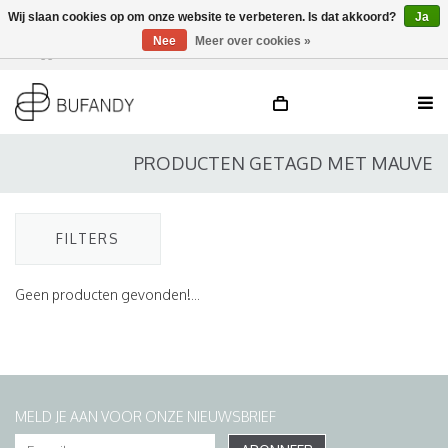
Wij slaan cookies op om onze website te verbeteren. Is dat akkoord?
Ja
Nee
Meer over cookies »
Inloggen
NL
/
DE
/
EN
PRODUCTEN GETAGD MET MAUVE
FILTERS
Geen producten gevonden!...
MELD JE AAN VOOR ONZE NIEUWSBRIEF