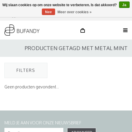
Wij slaan cookies op om onze website te verbeteren. Is dat akkoord?
Ja
Nee
Meer over cookies »
Inloggen
NL
/
DE
/
EN
PRODUCTEN GETAGD MET METAL MINT
FILTERS
Geen producten gevonden!...
MELD JE AAN VOOR ONZE NIEUWSBRIEF