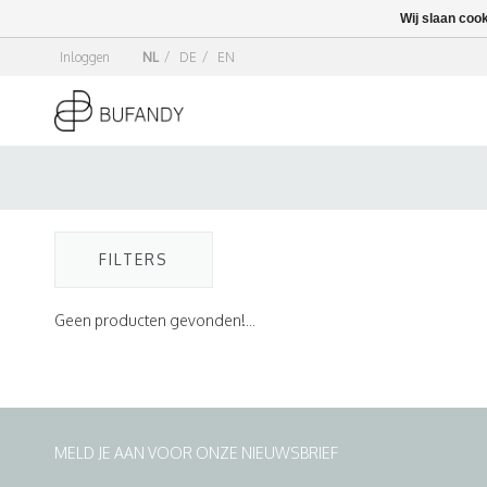
Wij slaan coo
Inloggen
NL
/
DE
/
EN
FILTERS
Geen producten gevonden!...
MELD JE AAN VOOR ONZE NIEUWSBRIEF