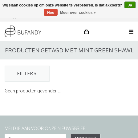
Wij slaan cookies op om onze website te verbeteren. Is dat akkoord?
Ja
Nee
Meer over cookies »
Inloggen
NL
/
DE
/
EN
PRODUCTEN GETAGD MET MINT GREEN SHAWL
FILTERS
Geen producten gevonden!...
MELD JE AAN VOOR ONZE NIEUWSBRIEF