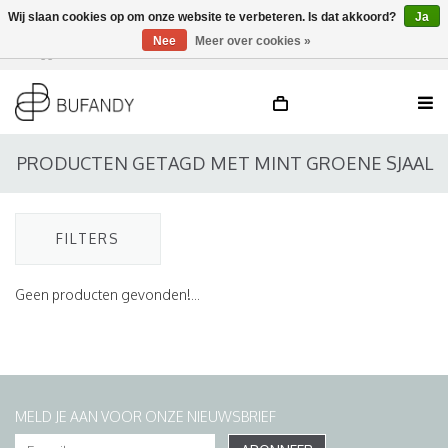
Wij slaan cookies op om onze website te verbeteren. Is dat akkoord?
Ja
Nee
Meer over cookies »
Inloggen
NL
/
DE
/
EN
PRODUCTEN GETAGD MET MINT GROENE SJAAL
FILTERS
Geen producten gevonden!...
MELD JE AAN VOOR ONZE NIEUWSBRIEF