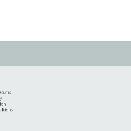
eturns
cy
tion
ditions
t