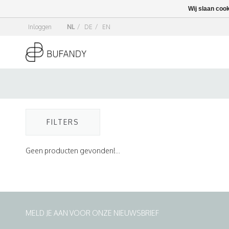
Wij slaan coo
Inloggen
NL
/
DE
/
EN
FILTERS
Geen producten gevonden!...
MELD JE AAN VOOR ONZE NIEUWSBRIEF