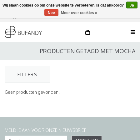
Wij slaan cookies op om onze website te verbeteren. Is dat akkoord?
Ja
Nee
Meer over cookies »
Inloggen
NL
/
DE
/
EN
PRODUCTEN GETAGD MET MOCHA
FILTERS
Geen producten gevonden!...
MELD JE AAN VOOR ONZE NIEUWSBRIEF