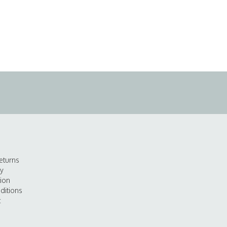
eturns
cy
tion
ditions
t