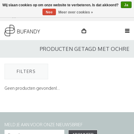
Wij slaan cookies op om onze website te verbeteren. Is dat akkoord?
Ja
Nee
Meer over cookies »
Inloggen
NL
/
DE
/
EN
PRODUCTEN GETAGD MET OCHRE
FILTERS
Geen producten gevonden!...
MELD JE AAN VOOR ONZE NIEUWSBRIEF