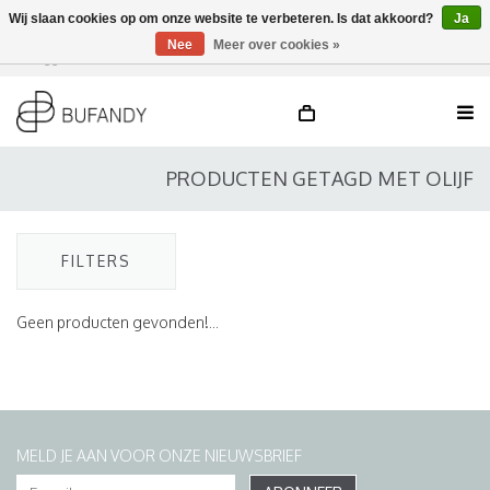
Wij slaan cookies op om onze website te verbeteren. Is dat akkoord?
Ja
Nee
Meer over cookies »
Inloggen
NL
/
DE
/
EN
PRODUCTEN GETAGD MET OLIJF
FILTERS
Geen producten gevonden!...
MELD JE AAN VOOR ONZE NIEUWSBRIEF