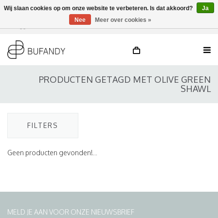
Wij slaan cookies op om onze website te verbeteren. Is dat akkoord?
Ja
Nee
Meer over cookies »
Inloggen
NL
/
DE
/
EN
PRODUCTEN GETAGD MET OLIVE GREEN
SHAWL
FILTERS
Geen producten gevonden!...
MELD JE AAN VOOR ONZE NIEUWSBRIEF