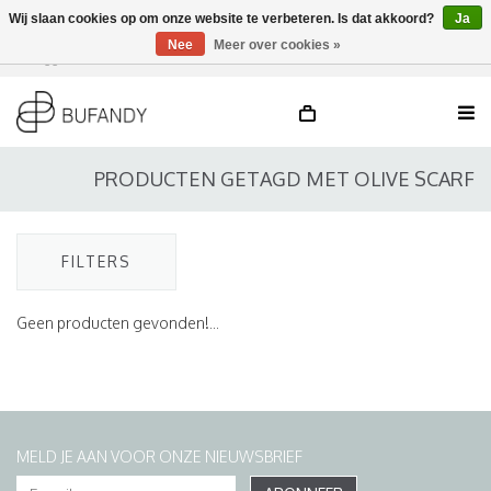
Wij slaan cookies op om onze website te verbeteren. Is dat akkoord?
Ja
Nee
Meer over cookies »
Inloggen
NL
/
DE
/
EN
PRODUCTEN GETAGD MET OLIVE SCARF
FILTERS
Geen producten gevonden!...
MELD JE AAN VOOR ONZE NIEUWSBRIEF