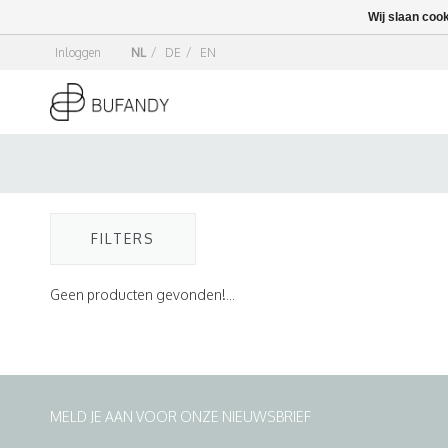
Wij slaan coo
Inloggen
NL
/
DE
/
EN
FILTERS
Geen producten gevonden!...
MELD JE AAN VOOR ONZE NIEUWSBRIEF