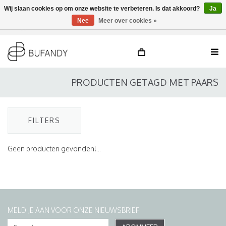
Wij slaan cookies op om onze website te verbeteren. Is dat akkoord?
Ja
Nee
Meer over cookies »
Inloggen
NL
/
DE
/
EN
PRODUCTEN GETAGD MET PAARS
FILTERS
Geen producten gevonden!...
MELD JE AAN VOOR ONZE NIEUWSBRIEF