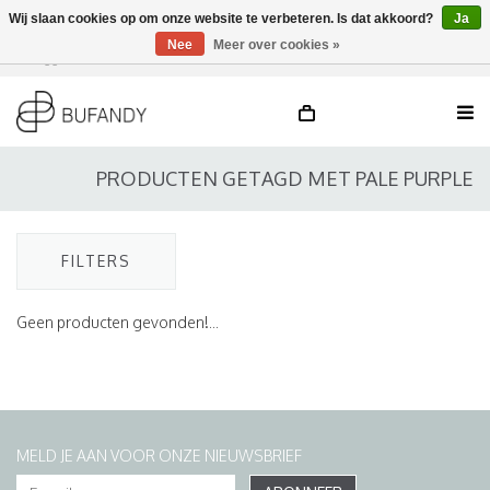
Wij slaan cookies op om onze website te verbeteren. Is dat akkoord?
Ja
Nee
Meer over cookies »
Inloggen
NL
/
DE
/
EN
PRODUCTEN GETAGD MET PALE PURPLE
FILTERS
Geen producten gevonden!...
MELD JE AAN VOOR ONZE NIEUWSBRIEF