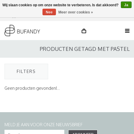
Wij slaan cookies op om onze website te verbeteren. Is dat akkoord?
Ja
Nee
Meer over cookies »
Inloggen
NL
/
DE
/
EN
PRODUCTEN GETAGD MET PASTEL
FILTERS
Geen producten gevonden!...
MELD JE AAN VOOR ONZE NIEUWSBRIEF