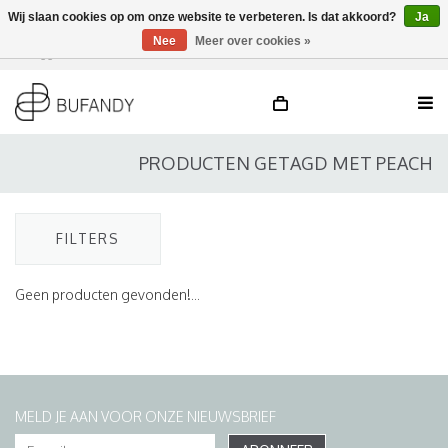
Wij slaan cookies op om onze website te verbeteren. Is dat akkoord?
Ja
Nee
Meer over cookies »
Inloggen
NL
/
DE
/
EN
PRODUCTEN GETAGD MET PEACH
FILTERS
Geen producten gevonden!...
MELD JE AAN VOOR ONZE NIEUWSBRIEF