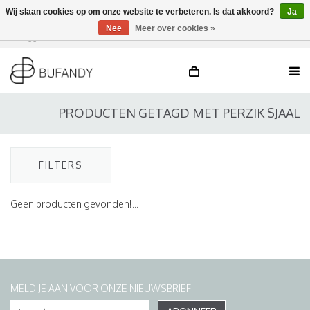
Wij slaan cookies op om onze website te verbeteren. Is dat akkoord?
Ja
Nee
Meer over cookies »
Inloggen
NL
/
DE
/
EN
PRODUCTEN GETAGD MET PERZIK SJAAL
FILTERS
Geen producten gevonden!...
MELD JE AAN VOOR ONZE NIEUWSBRIEF