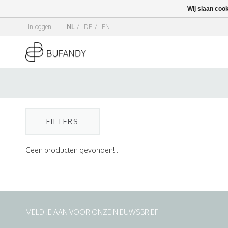
Wij slaan coo
Inloggen
NL
/
DE
/
EN
FILTERS
Geen producten gevonden!...
MELD JE AAN VOOR ONZE NIEUWSBRIEF