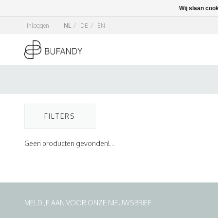
Wij slaan coo
Inloggen
NL
/
DE
/
EN
FILTERS
Geen producten gevonden!...
MELD JE AAN VOOR ONZE NIEUWSBRIEF