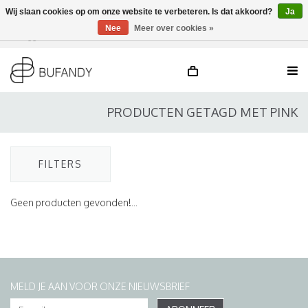
Wij slaan cookies op om onze website te verbeteren. Is dat akkoord?
Ja
Nee
Meer over cookies »
Inloggen
NL
/
DE
/
EN
PRODUCTEN GETAGD MET PINK
FILTERS
Geen producten gevonden!...
MELD JE AAN VOOR ONZE NIEUWSBRIEF