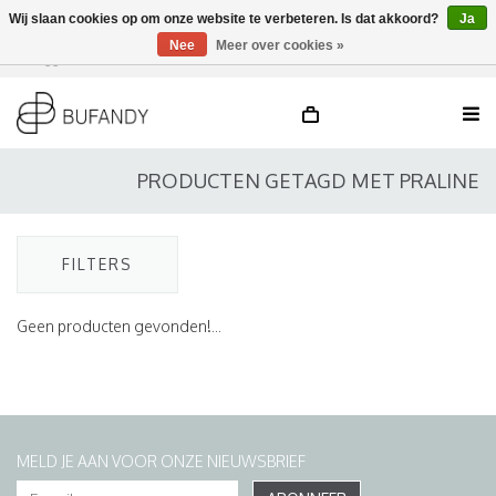
Wij slaan cookies op om onze website te verbeteren. Is dat akkoord?
Ja
Nee
Meer over cookies »
Inloggen
NL
/
DE
/
EN
PRODUCTEN GETAGD MET PRALINE
FILTERS
Geen producten gevonden!...
MELD JE AAN VOOR ONZE NIEUWSBRIEF