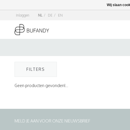
Wij slaan coo
Inloggen
NL
/
DE
/
EN
FILTERS
Geen producten gevonden!...
MELD JE AAN VOOR ONZE NIEUWSBRIEF