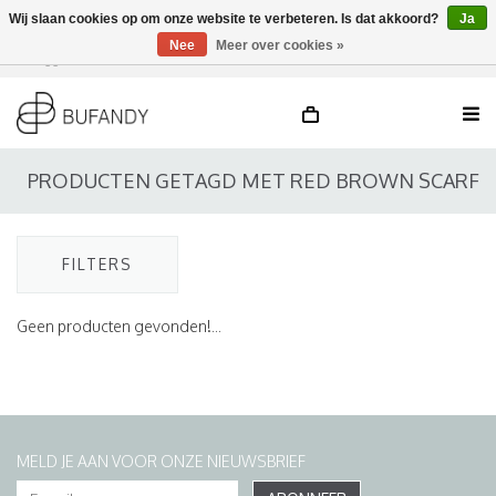
Wij slaan cookies op om onze website te verbeteren. Is dat akkoord?
Ja
Nee
Meer over cookies »
Inloggen
NL
/
DE
/
EN
PRODUCTEN GETAGD MET RED BROWN SCARF
FILTERS
Geen producten gevonden!...
MELD JE AAN VOOR ONZE NIEUWSBRIEF