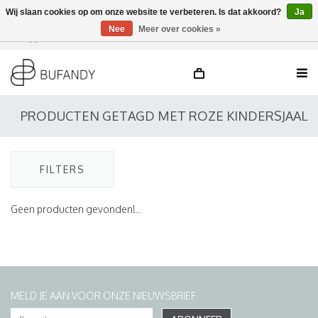
Wij slaan cookies op om onze website te verbeteren. Is dat akkoord?
Ja
Nee
Meer over cookies »
Inloggen
NL
/
DE
/
EN
PRODUCTEN GETAGD MET ROZE KINDERSJAAL
FILTERS
Geen producten gevonden!...
MELD JE AAN VOOR ONZE NIEUWSBRIEF