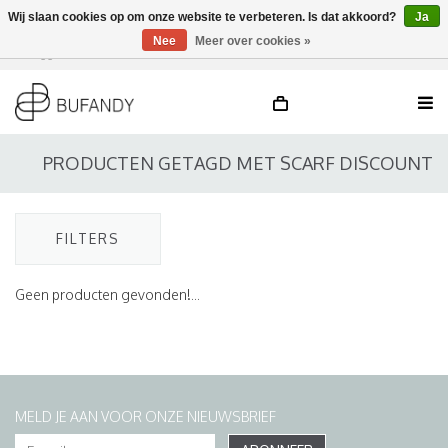
Wij slaan cookies op om onze website te verbeteren. Is dat akkoord?
Ja
Nee
Meer over cookies »
Inloggen
NL
/
DE
/
EN
PRODUCTEN GETAGD MET SCARF DISCOUNT
FILTERS
Geen producten gevonden!...
MELD JE AAN VOOR ONZE NIEUWSBRIEF