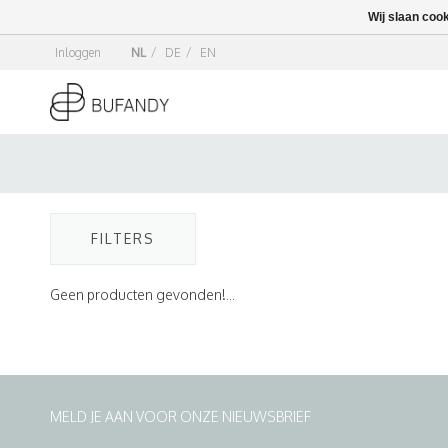
Wij slaan coo
Inloggen
NL
/
DE
/
EN
FILTERS
Geen producten gevonden!...
MELD JE AAN VOOR ONZE NIEUWSBRIEF