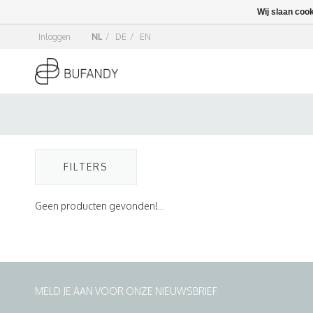
Wij slaan coo
Inloggen
NL
/
DE
/
EN
FILTERS
Geen producten gevonden!...
MELD JE AAN VOOR ONZE NIEUWSBRIEF