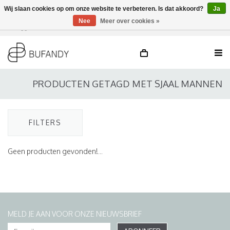
Wij slaan cookies op om onze website te verbeteren. Is dat akkoord?
Ja
Nee
Meer over cookies »
Inloggen
NL
/
DE
/
EN
PRODUCTEN GETAGD MET SJAAL MANNEN
FILTERS
Geen producten gevonden!...
MELD JE AAN VOOR ONZE NIEUWSBRIEF