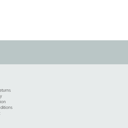
eturns
cy
tion
ditions
t