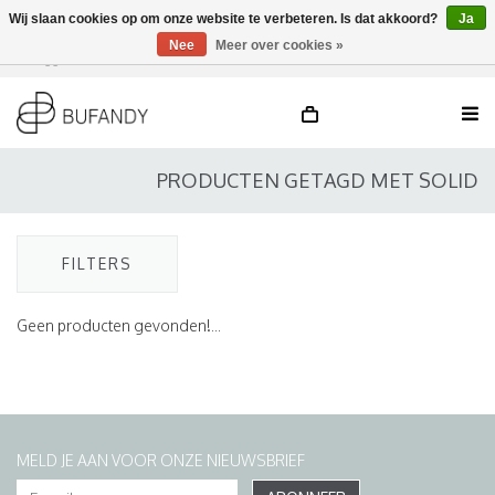
Wij slaan cookies op om onze website te verbeteren. Is dat akkoord?
Ja
Nee
Meer over cookies »
Inloggen
NL
/
DE
/
EN
PRODUCTEN GETAGD MET SOLID
FILTERS
Geen producten gevonden!...
MELD JE AAN VOOR ONZE NIEUWSBRIEF