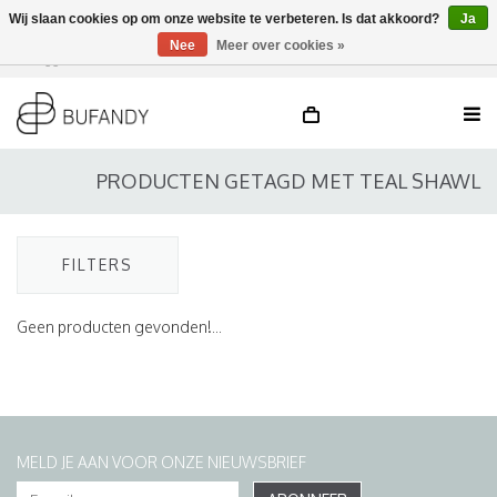
Wij slaan cookies op om onze website te verbeteren. Is dat akkoord?
Ja
Nee
Meer over cookies »
Inloggen
NL
/
DE
/
EN
PRODUCTEN GETAGD MET TEAL SHAWL
FILTERS
Geen producten gevonden!...
MELD JE AAN VOOR ONZE NIEUWSBRIEF