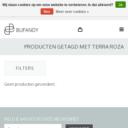
Wij slaan cookies op om onze website te verbeteren. Is dat akkoord?
Ja
Nee
Meer over cookies »
Inloggen
NL
/
DE
/
EN
PRODUCTEN GETAGD MET TERRA ROZA
FILTERS
Geen producten gevonden!...
MELD JE AAN VOOR ONZE NIEUWSBRIEF